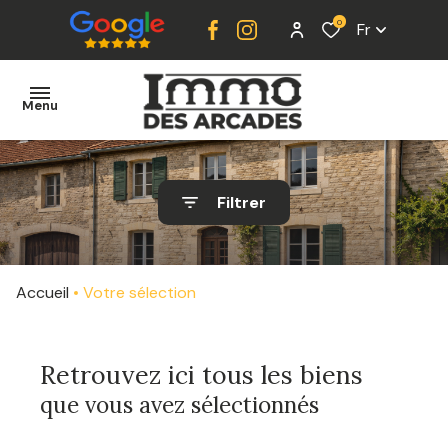
0
Fr
Menu
ACCUEIL
Filtrer
VENTE
LOCATION
Accueil
Votre sélection
ESTIMATION
ALERTE
Retrouvez ici tous les biens
E-MAIL
que vous avez sélectionnés
CONTACT