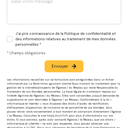
J'ai pris connaissance de la Politique de confidentialité et
des informations relatives au traitement de mes données
personnelles *
* Champs obligatoires
Envoyer
Les informations recueillies sur ce formulaire sont enregistrées dans un fichier
informatisé par La Boite Immo agissant comme Sous-traitant du traitement pour la
gestion de la clientèle/prospects de l'Agence / du Réseau qui reste Responsable du
Traitement de vos Données personnelles. La base légale du traitement repose sur
l'intérêt légitime de l'Agence / du Réseau. Elles sont conservées jusqu'à demande de
suppression et sont destinées à l'Agence / au Réseau. Conformément à la loi «
informatique et libertés », vous disposez des droits d’accès, de rectification,
d’effacement, d’opposition, de limitation et de portabilité de vos données. Vous
pouvez retirer votre consentement à tout moment en contactant directement l’Agence
/ Le Réseau. Consultez le site
https://cnil.fr/fr
pour plus d’informations sur vos
droits. Si vous estimez, après avoir contacté l'Agence / le Réseau, que vos droits «
Informatique et Libertés » ne sont pas respectés, vous pouvez adresser une
réclamation à la CNIL. Nous vous informons de l’existence de la liste d'opposition au