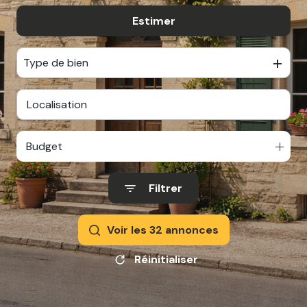
Estimer
De l'ancien
Type de bien
Budget
Filtrer
Voir les
32
annonces
Réinitialiser