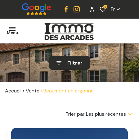
0
Fr
Menu
ACCUEIL
Filtrer
VENTE
LOCATION
Accueil
Vente
Beaumont en argonne
ESTIMATION
ALERTE
Trier par Les plus récentes
E-MAIL
CONTACT