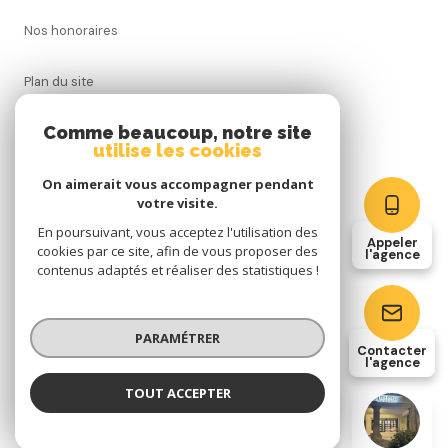
nos honoraires
plan du site
Comme beaucoup, notre site
nos partenaires
utilise les cookies
On aimerait vous accompagner pendant
mentions légales
votre visite.
En poursuivant, vous acceptez l'utilisation des
admin
Appeler
cookies par ce site, afin de vous proposer des
l'agence
contenus adaptés et réaliser des statistiques !
politique rgpd
cookies
PARAMÉTRER
Contacter
l'agence
TOUT ACCEPTER
© 2026 | Tous droits réservés
IMMO DES ARCADES
Agence