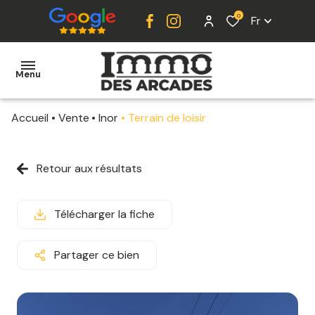
0
Fr
Menu
Accueil
Vente
Inor
Terrain de loisir
ACCUEIL
VENTE
Retour aux résultats
LOCATION
Télécharger la fiche
ESTIMATION
ALERTE
Partager ce bien
E-MAIL
CONTACT