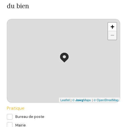
du bien
+
−
Leaflet
|
©
Maps
|
© OpenStreetMap
Jawg
Pratique
Bureau de poste
Mairie