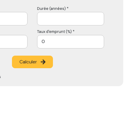
Durée (années) *
Taux d'emprunt (%) *
Calculer
s