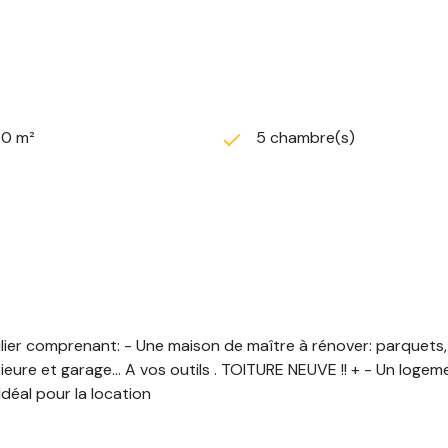
50 m²
5 chambre(s)
ier comprenant: - Une maison de maître à rénover: parquets, 
rieure et garage... A vos outils . TOITURE NEUVE !! + - Un loge
Idéal pour la location