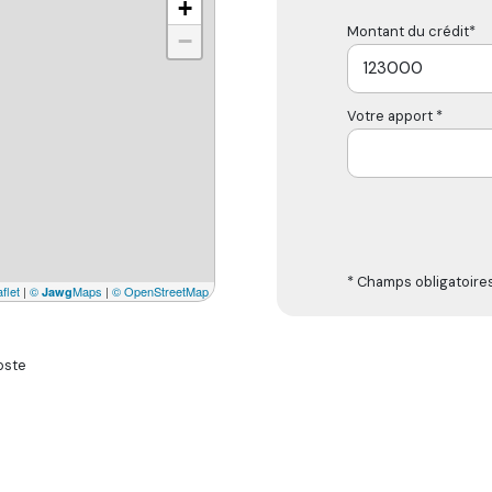
+
Montant du crédit*
−
Votre apport *
* Champs obligatoire
flet
|
©
Maps
|
© OpenStreetMap
Jawg
oste