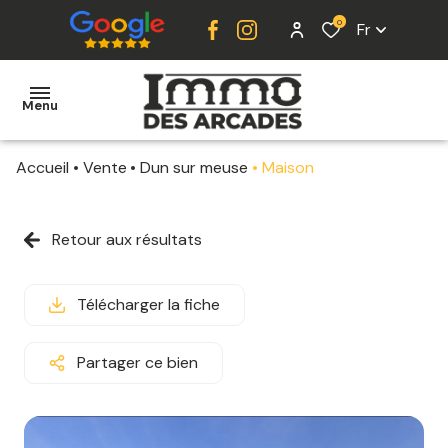
0
Fr
Menu
Accueil
Vente
Dun sur meuse
Maison
ACCUEIL
VENTE
Retour aux résultats
LOCATION
Télécharger la fiche
ESTIMATION
ALERTE
Partager ce bien
E-MAIL
CONTACT