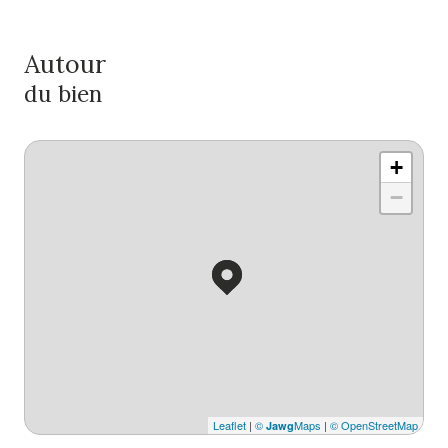
Autour
du bien
+
−
Leaflet
|
©
Maps
|
© OpenStreetMap
Jawg